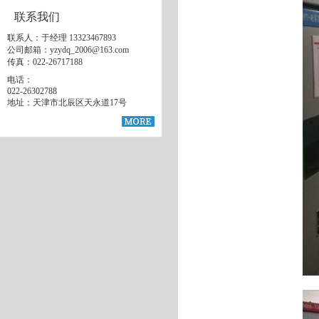
联系我们
联系人：于经理 13323467893
公司邮箱：yzydq_2006@163.com
传真：022-26717188
电话：
022-26302788
地址：天津市北辰区天永道17号