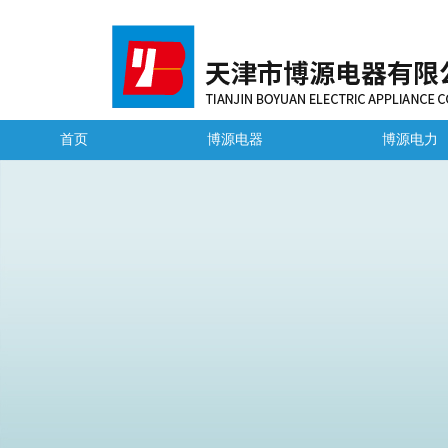
首页
博源电器
博源电力