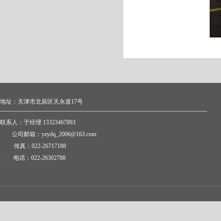
地址：天津市北辰区天永道17号
联系人：于经理 13323467893
公司邮箱：yzydq_2006@163.com
传真：022-26717188
电话：022-26302788