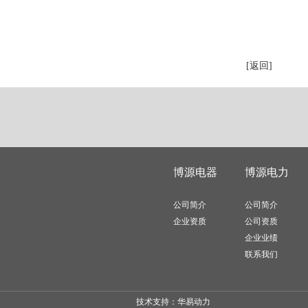
[返回]
博源电器
博源电力
公司简介
公司简介
企业资质
公司资质
企业业绩
联系我们
技术支持：
华易动力