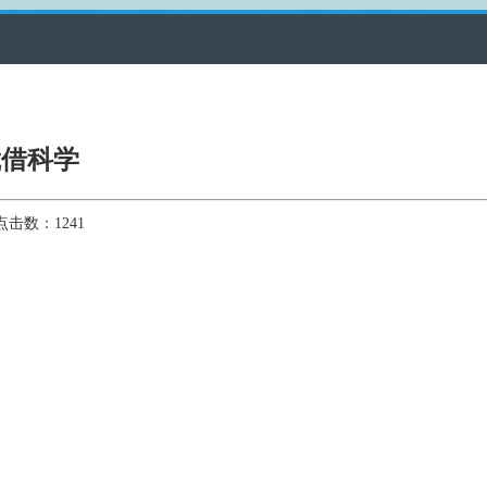
凭借科学
 点击数：1241