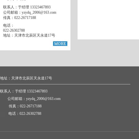
联系人：于经理 13323467893
公司邮箱：yzydq_2006@163.com
传真：022-26717188
电话：
022-26302788
地址：天津市北辰区天永道17号
地址：天津市北辰区天永道17号
联系人：于经理 13323467893
公司邮箱：yzydq_2006@163.com
传真：022-26717188
电话：022-26302788