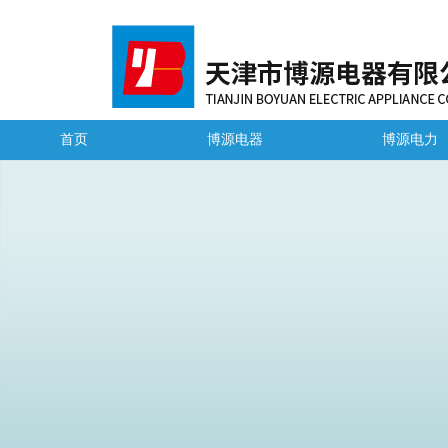
首页
博源电器
博源电力