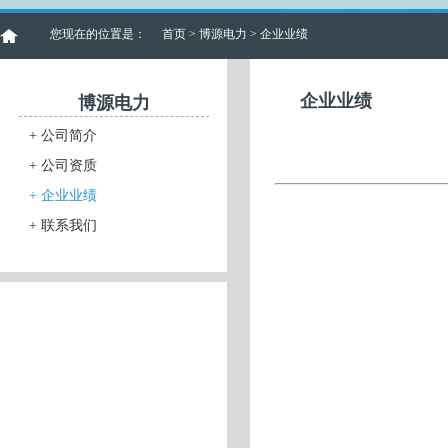
您现在的位置是：
首页
>
博源电力
> 企业业绩
企业业绩
博源电力
+
公司简介
+
公司资质
+
企业业绩
+
联系我们