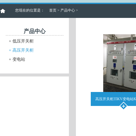
您现在的位置是：
首页
>
产品中心
>
产品中心
+
低压开关柜
+
高压开关柜
+
变电站
高压开关柜35KV变电站KYN