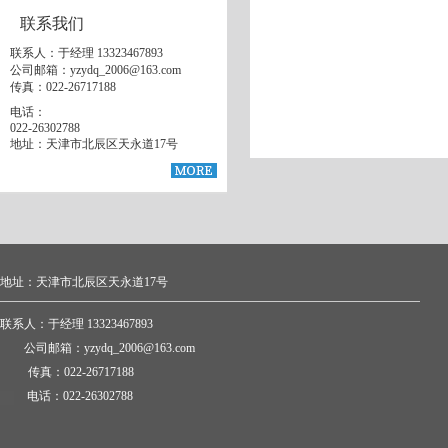
联系我们
联系人：于经理 13323467893
公司邮箱：yzydq_2006@163.com
传真：022-26717188
电话：
022-26302788
地址：天津市北辰区天永道17号
地址：天津市北辰区天永道17号
联系人：于经理 13323467893
公司邮箱：yzydq_2006@163.com
传真：022-26717188
电话：022-26302788